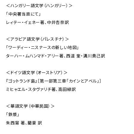
＜ハンガリー語文学（ハンガリー）＞
「中央署当直にて」
レィテー・イェネー著、中井杏奈訳
＜アラビア語文学（パレスチナ）＞
「ワーディー・ニスナースの新しい地図」
ターハー・ムハンマド・アリー著、西道 奎・溝川貴己訳
＜ドイツ語文学（オーストリア）＞
『ゴットランド島』［第一部第三章「カインとアベル」］
ミヒャエル・スタヴァリチ著、高田緑訳
＜華語文学（中華民国）＞
「鉄漿」
朱西甯 著、藺豪 訳