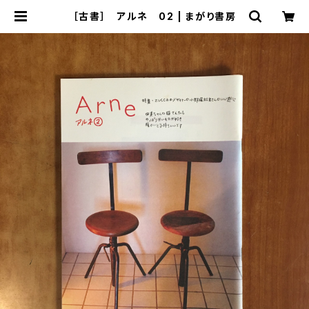
［古書］ アルネ 02 | まがり書房