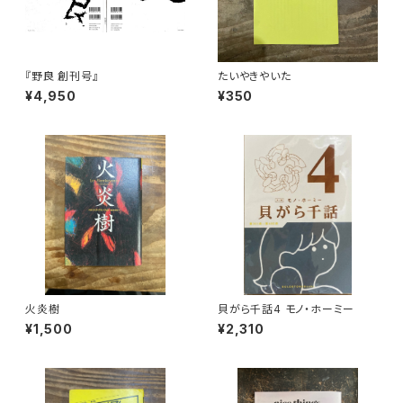
『野良 創刊号』
たいやきやいた
¥4,950
¥350
火炎樹
貝がら千話4 モノ・ホーミー
¥1,500
¥2,310