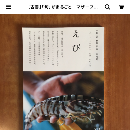
［古書］「旬」がまるごと マザーフード
マガジン 20 | まがり書房