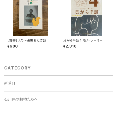
［古書］リス〜長編おとぎ話
貝がら千話4 モノ・ホーミー
¥600
¥2,310
CATEGORY
新着！！
石川県の動物たちへ