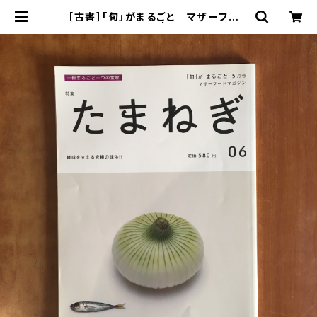
［古書］「旬」がまるごと マザーフード
マガジン 06 | まがり書房