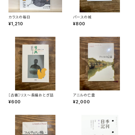
カラスの毎日
パースの城
¥1,210
¥800
［古書］リス〜長編おとぎ話
アニルの亡霊
¥600
¥2,000