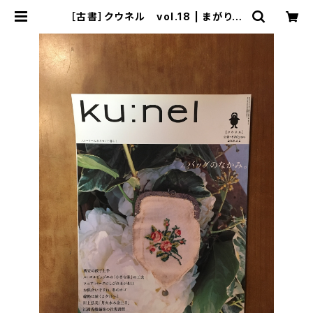
［古書］クウネル vol.18 | まがり書
房