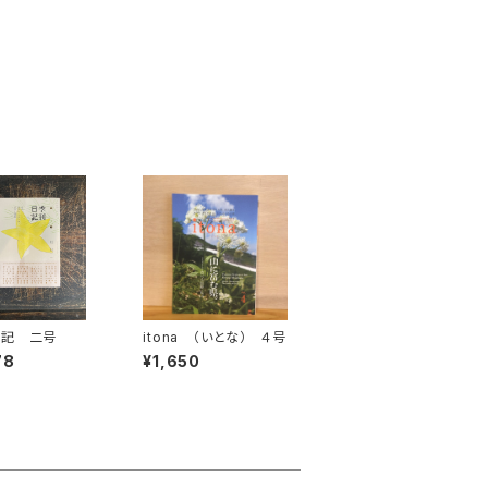
日記 二号
itona （いとな） ４号
78
¥1,650