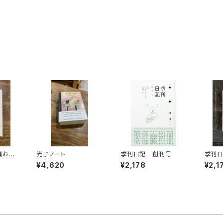
編おと
光子ノート
季刊日記 創刊号
季刊
¥4,620
¥2,178
¥2,1