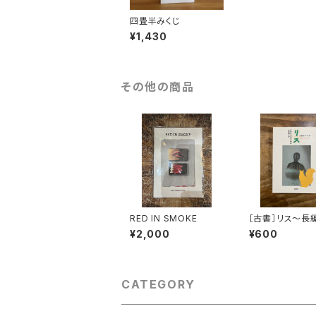
四畳半みくじ
¥1,430
その他の商品
RED IN SMOKE
［古書］リス〜長
ぎ話
¥2,000
¥600
CATEGORY