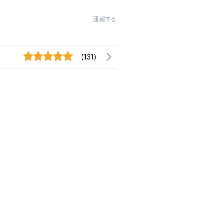
通報する
(131)