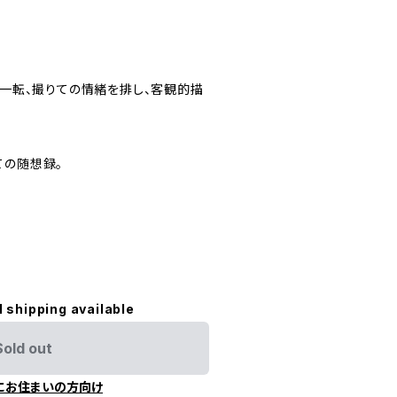
ら一転、撮りての情緒を排し、客観的描
ての随想録。
l shipping available
Sold out
にお住まいの方向け