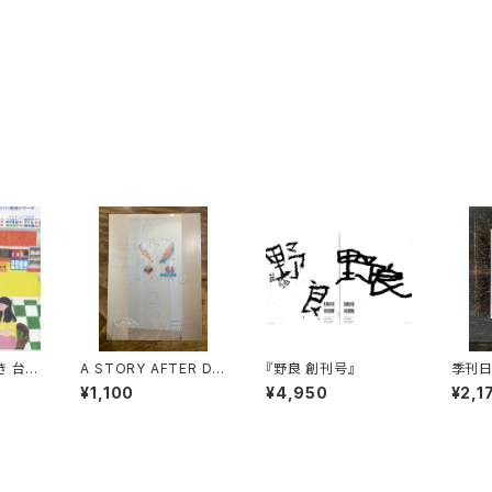
き 台湾
A STORY AFTER DR
『野良 創刊号』
季刊
）
AWING 2
¥1,100
¥4,950
¥2,1