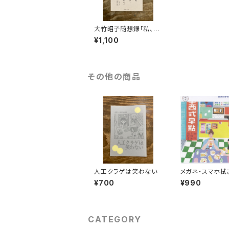
大竹昭子随想録「私、写
真を放棄することは、全
¥1,100
く不可能です」
その他の商品
人工クラゲは笑わない
メガネ・スマホ拭
の風景（朝ごはん
¥700
¥990
CATEGORY