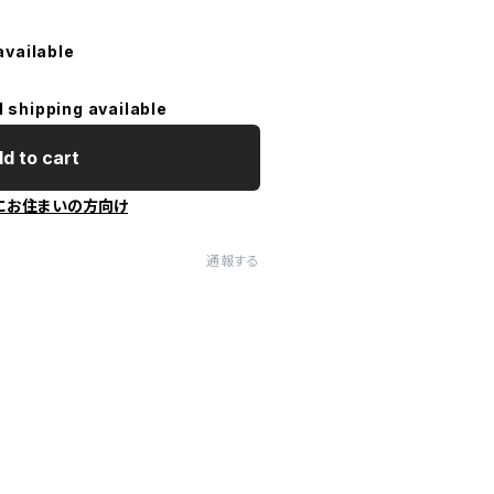
available
l shipping available
d to cart
にお住まいの方向け
通報する