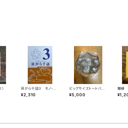
本）
貝がら千話3 モノ・ホ
ビッグサイズトートバッ
離縁
ーミー
グ（しらたまカレンダー
¥2,310
¥5,000
¥1,2
スピンアウト）