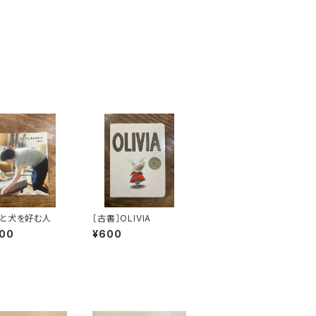
と犬を好む人
［古書］OLIVIA
000
¥600