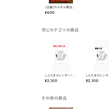
［古書］わんわん明治維
新
¥600
同じカテゴリの商品
しらたまカレンダー（募
しらたまカレンダ
金つき第二弾）
5（募金つき）
¥2,100
¥2,100
その他の商品