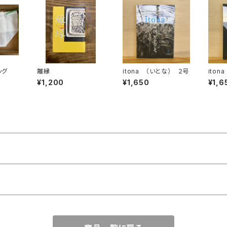
ッグ
離縁
itona （いとな） ２号
ito
¥1,200
¥1,650
¥1,6