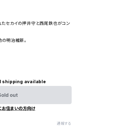
れたセカイの押井守と西尾鉄也がコン
動の明治維新。
l shipping available
Sold out
にお住まいの方向け
通報する