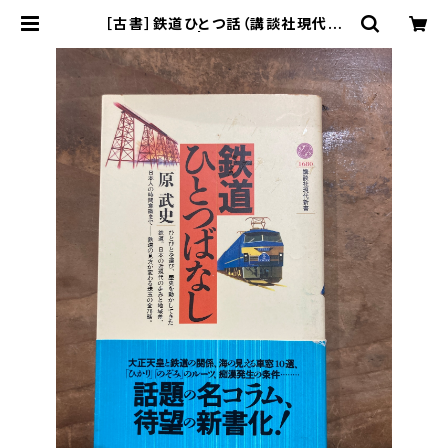
［古書］鉄道ひとつ話（講談社現代新
書） | まがり書房