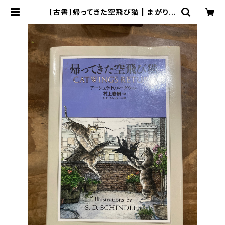
［古書］帰ってきた空飛び猫 | まがり書
房