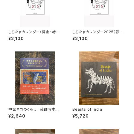
しらたまカレンダー（募金つき第
しらたまカレンダー2025（募金
二弾）
つき）
¥2,100
¥2,100
中世ネコのくらし 装飾写本で
Beasts of India
たどる
¥2,640
¥5,720