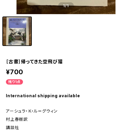
1
/1
［古書］帰ってきた空飛び猫
¥700
残り1点
International shipping available
アーシュラ・Ｋ・ル＝グウィン
村上春樹訳
講談社