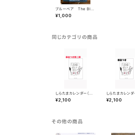
ブルーベア The Blu
e Bear
¥1,000
同じカテゴリの商品
しらたまカレンダー（募
しらたまカレンダ
金つき第二弾）
5（募金つき）
¥2,100
¥2,100
その他の商品