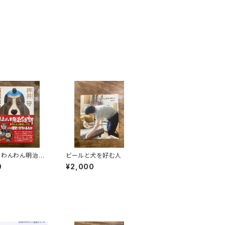
］わんわん明治維
ビールと犬を好む人
0
¥2,000