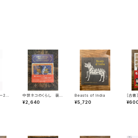
ー202
中世ネコのくらし 装飾
Beasts of India
［古書
写本でたどる
新
¥2,640
¥5,720
¥60