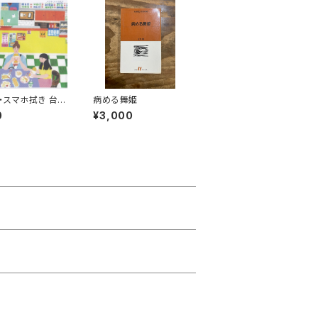
・スマホ拭き 台湾
病める舞姫
（朝ごはん）
0
¥3,000