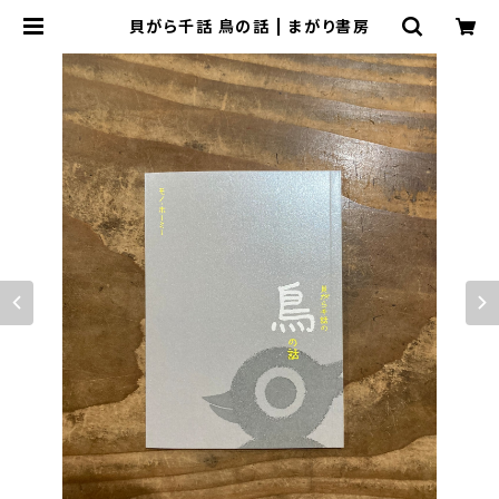
貝がら千話 鳥の話 | まがり書房