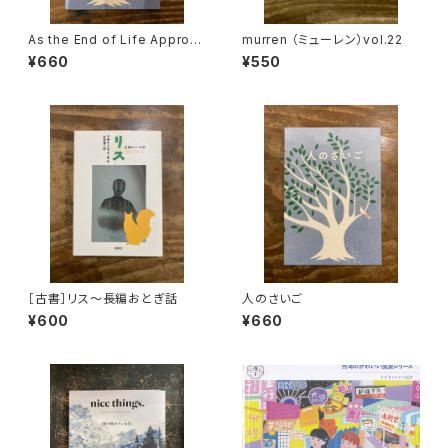
As the End of Life Approac
murren （ミューレン）vol.22
hes
¥660
¥550
［古書］リス〜長編おとぎ話
人のさいご
¥600
¥660