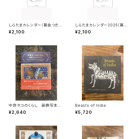
しらたまカレンダー（募金つき第
しらたまカレンダー2025（募金
二弾）
つき）
¥2,100
¥2,100
中世ネコのくらし 装飾写本で
Beasts of India
たどる
¥2,640
¥5,720