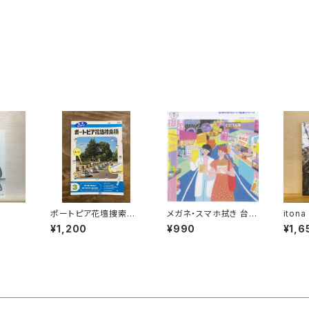
ポートピア花壇捜索隊v
メガネ・スマホ拭き 台湾
ito
ol.3
の風景（ナイトマーケッ
¥1,200
¥990
¥1,6
ト）