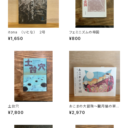
itona （いとな） ２号
フェミニズムの帝国
¥1,650
¥800
土台穴
おこまの大冒険〜朧月猫の草
紙〜
¥7,800
¥2,970