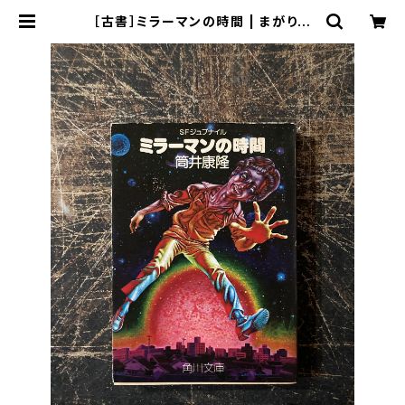
［古書］ミラーマンの時間 | まがり書
房