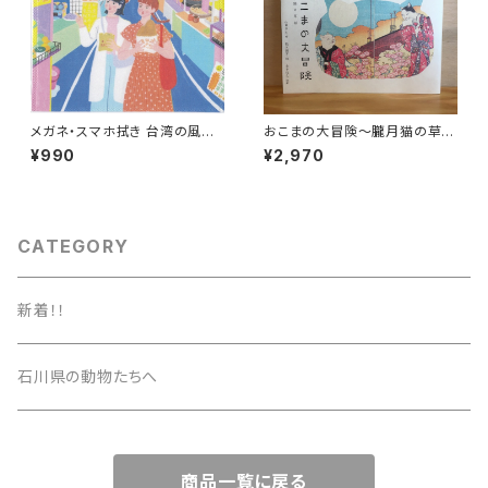
メガネ・スマホ拭き 台湾の風景
おこまの大冒険〜朧月猫の草
（ナイトマーケット）
紙〜
¥990
¥2,970
CATEGORY
新着！！
石川県の動物たちへ
商品一覧に戻る