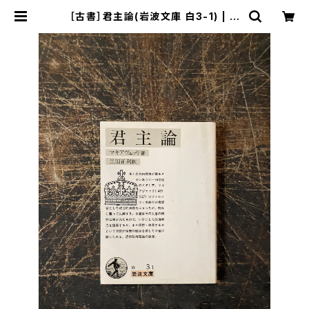
［古書］君主論(岩波文庫 白3-1) | ま
がり書房