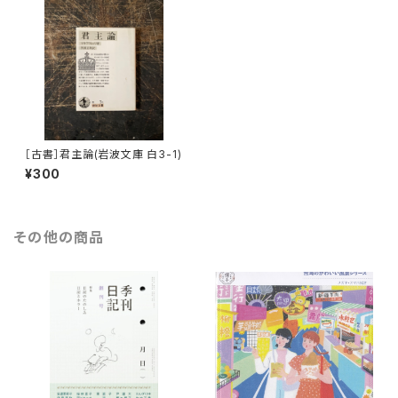
［古書］君主論(岩波文庫 白3-1)
¥300
その他の商品