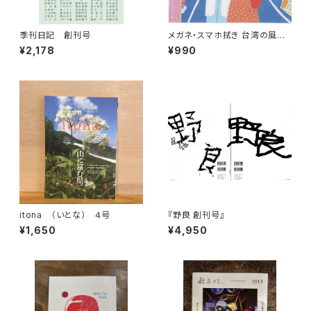
季刊日記 創刊号
メガネ・スマホ拭き 台湾の風景
（ナイトマーケット）
¥2,178
¥990
itona （いとな） ４号
『野良 創刊号』
¥1,650
¥4,950