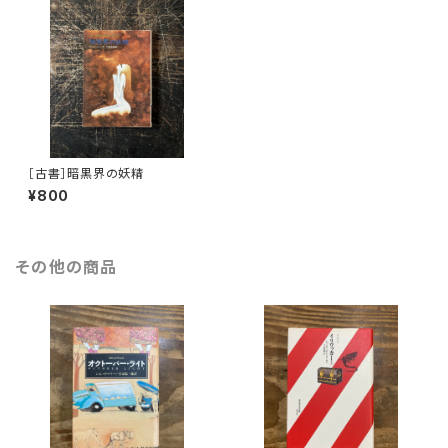
［古書］暗黒界の妖精
¥800
その他の商品