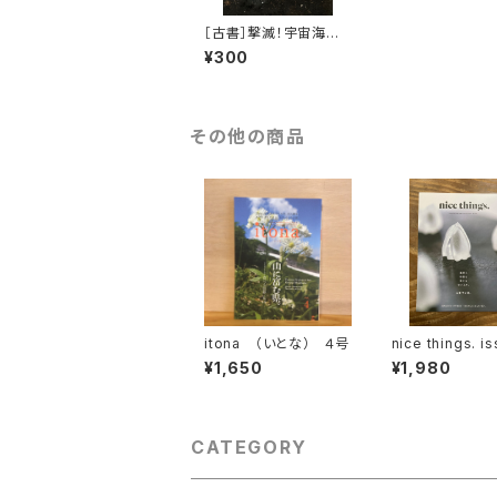
［古書］撃滅！宇宙海賊
の罠
¥300
その他の商品
itona （いとな） ４号
nice things. i
3
¥1,650
¥1,980
CATEGORY