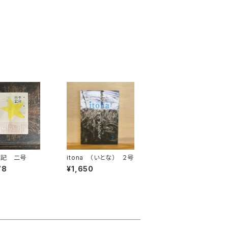
日記 二号
itona （いとな） ２号
78
¥1,650