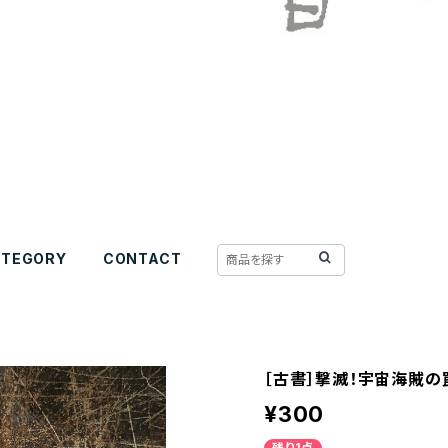
ATEGORY
CONTACT
［古書］撃滅！宇宙海賊の
¥300
残り1点