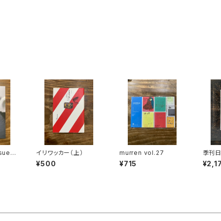
ssue7
イリワッカー（上）
murren vol.27
季刊
¥500
¥715
¥2,1