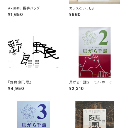
Akushu 握手バッグ
カラスといっしょ
¥1,650
¥660
『野良 創刊号』
貝がら千話２ モノ・ホーミー
¥4,950
¥2,310