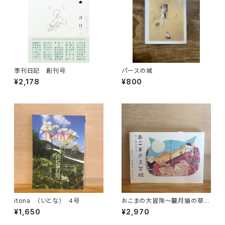
季刊日記 創刊号
パースの城
¥2,178
¥800
itona （いとな） ４号
おこまの大冒険〜朧月猫の草
紙〜
¥1,650
¥2,970