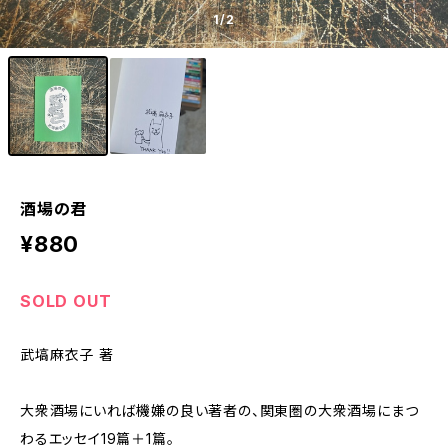
1
/2
酒場の君
¥880
SOLD OUT
武塙麻衣子 著
大衆酒場にいれば機嫌の良い著者の、関東圏の大衆酒場にまつ
わるエッセイ19篇＋1篇。