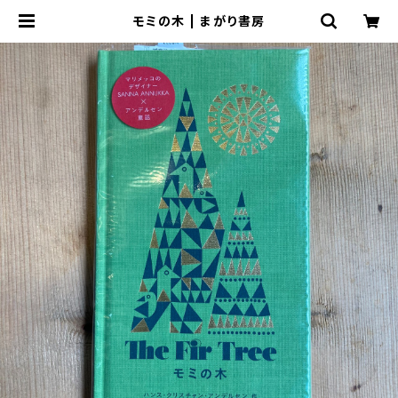
モミの木 | まがり書房