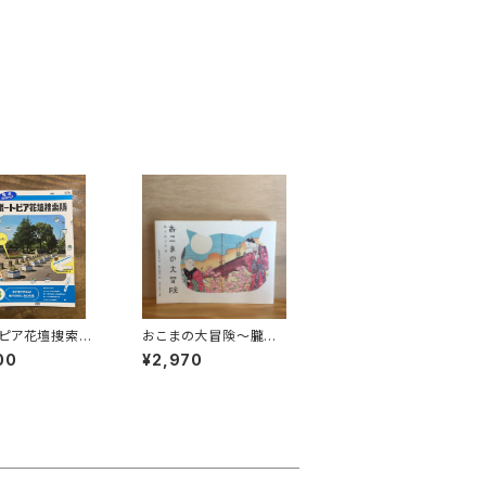
ピア花壇捜索隊v
おこまの大冒険〜朧月
猫の草紙〜
00
¥2,970