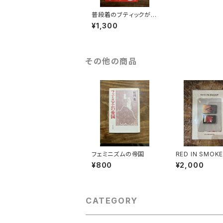
普段着のブティックがで
きた（就職しないで生き
¥1,300
るには）
その他の商品
フェミニズムの帝国
RED IN SMOK
¥800
¥2,000
CATEGORY