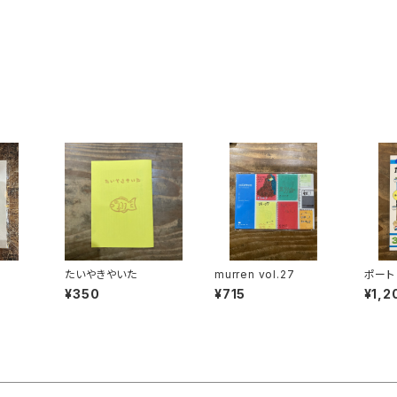
E
たいやきやいた
murren vol.27
ポート
ol.3
¥350
¥715
¥1,2