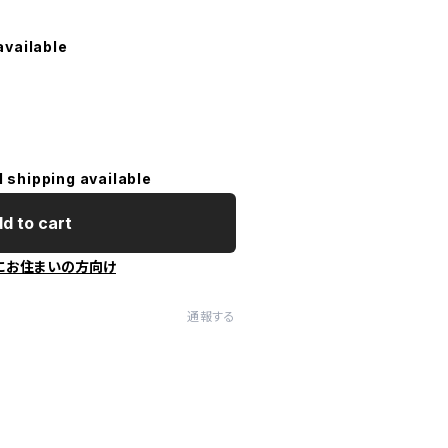
available
l shipping available
d to cart
にお住まいの方向け
通報する