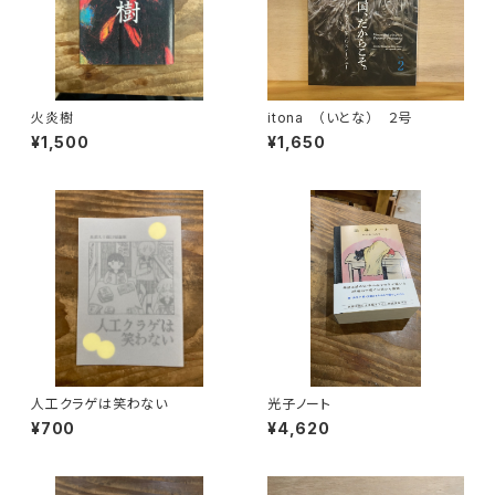
火炎樹
itona （いとな） ２号
¥1,500
¥1,650
人工クラゲは笑わない
光子ノート
¥700
¥4,620