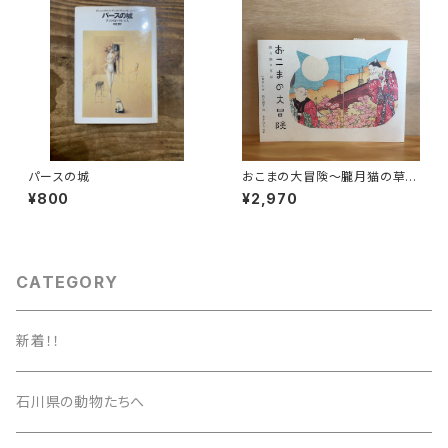
パースの城
おこまの大冒険〜朧月猫の草
紙〜
¥800
¥2,970
CATEGORY
新着！！
石川県の動物たちへ