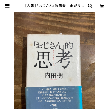
［古書］「おじさん」的思考 | まがり書
房