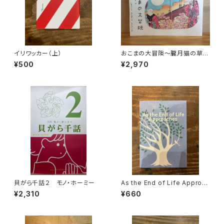
イリワッカー（上）
おこまの大冒険〜朧月猫の草
紙〜
¥500
¥2,970
貝がら千話２ モノ・ホーミー
As the End of Life Approac
hes
¥2,310
¥660