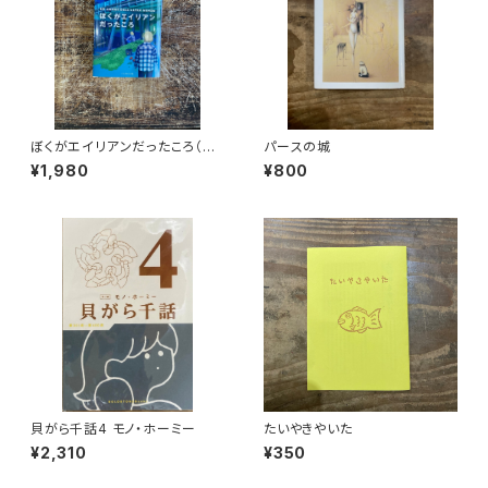
ぼくがエイリアンだったころ（Un
パースの城
Amore dell'artro Mondo)
¥1,980
¥800
貝がら千話4 モノ・ホーミー
たいやきやいた
¥2,310
¥350