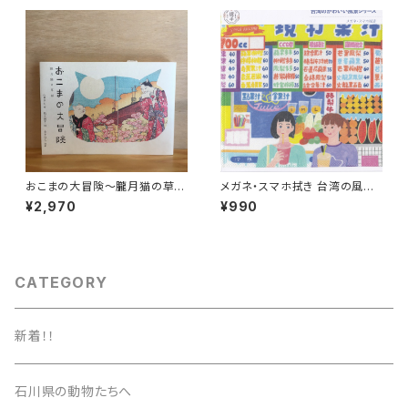
おこまの大冒険〜朧月猫の草
メガネ・スマホ拭き 台湾の風景
紙〜
（ジューススタンド）
¥2,970
¥990
CATEGORY
新着！！
石川県の動物たちへ