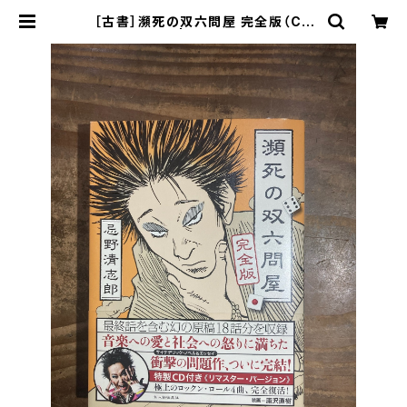
［古書］瀕死の双六問屋 完全版（CD
付） | まがり書房