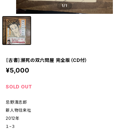
1
/1
［古書］瀕死の双六問屋 完全版（CD付）
¥5,000
SOLD OUT
忌野清志郎
新人物往来社
2012年
１−３