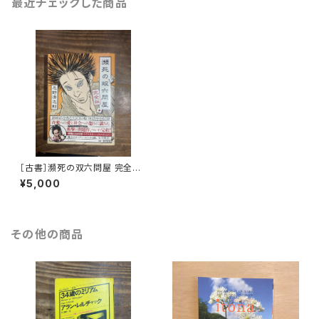
最近チェックした商品
［古書］瀕死の双六問屋 完全版
（CD付）
¥5,000
その他の商品