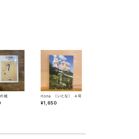
の城
itona （いとな） ４号
0
¥1,650