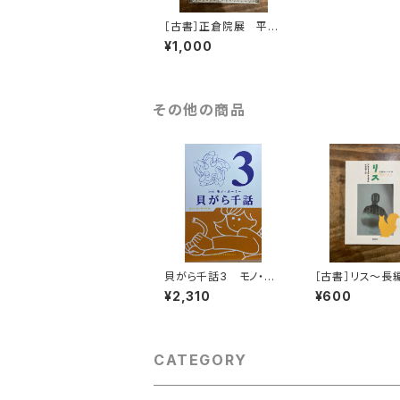
［古書］正倉院展 平成
五年
¥1,000
その他の商品
貝がら千話3 モノ・ホ
［古書］リス〜長
ーミー
ぎ話
¥2,310
¥600
CATEGORY