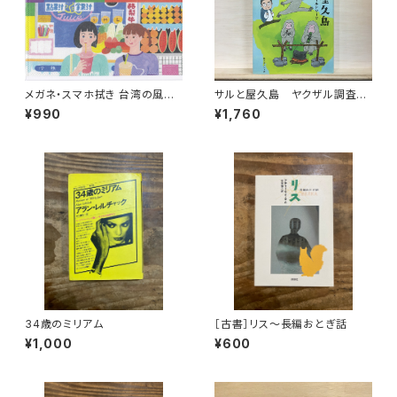
メガネ・スマホ拭き 台湾の風景
サルと屋久島 ヤクザル調査隊
（ジューススタンド）
とフィールドワーク
¥990
¥1,760
34歳のミリアム
［古書］リス〜長編おとぎ話
¥1,000
¥600