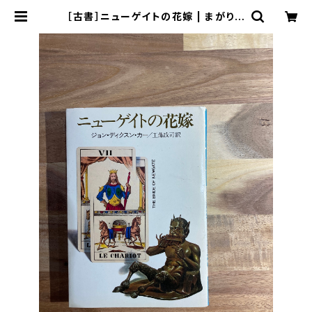
［古書］ニューゲイトの花嫁 | まがり書
房