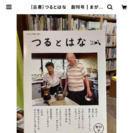
［古書］つるとはな 創刊号 | まがり
書房