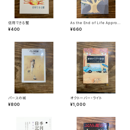
信用できる蟹
As the End of Life Approac
hes
¥400
¥660
パースの城
オクトーバー・ライト
¥800
¥1,000