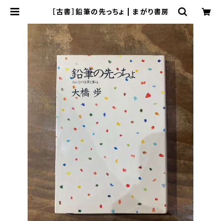
［古書］鉛筆の先っちょ | まがり書房