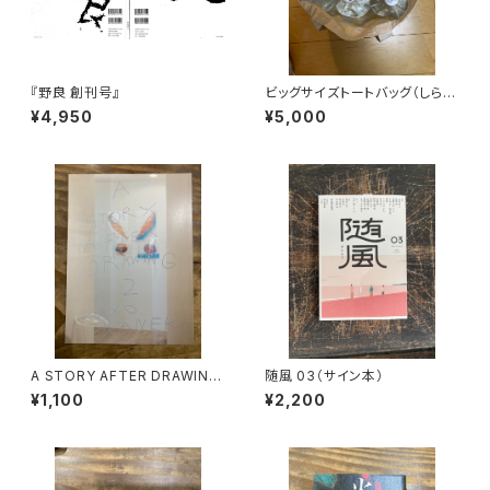
『野良 創刊号』
ビッグサイズトートバッグ（しらた
まカレンダースピンアウト）
¥4,950
¥5,000
A STORY AFTER DRAWING
随風 03（サイン本）
2
¥1,100
¥2,200