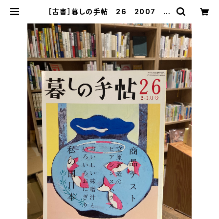
［古書］暮しの手帖 26 2007 早
春 | まがり書房