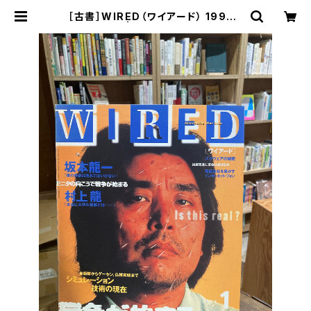
［古書］WIRED（ワイアード） 1996.1
| まがり書房