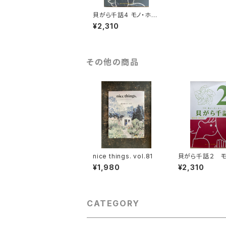
貝がら千話4 モノ・ホー
ミー
¥2,310
その他の商品
nice things. vol.81
貝がら千話２ モ
ーミー
¥1,980
¥2,310
CATEGORY