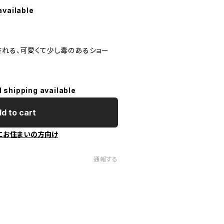
available
。
される、可愛くて少し毒のあるショー
l shipping available
d to cart
にお住まいの方向け
通報する