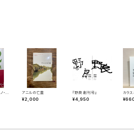
ノ・ホ
アニルの亡霊
『野良 創刊号』
カラス
¥2,000
¥4,950
¥66