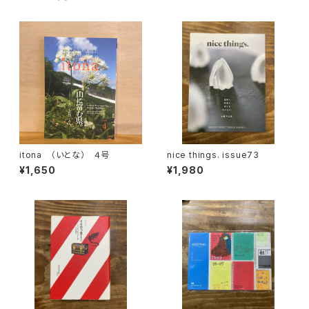
itona （いとな） ４号
nice things. issue73
¥1,650
¥1,980