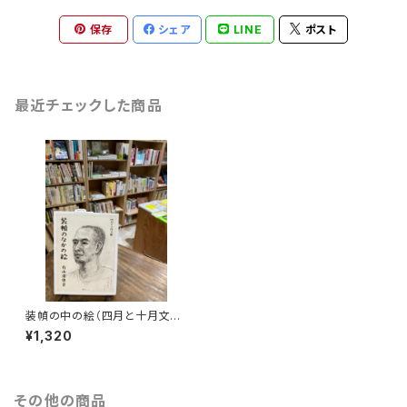
保存
シェア
LINE
ポスト
最近チェックした商品
装幀の中の絵（四月と十月文
庫）
¥1,320
その他の商品