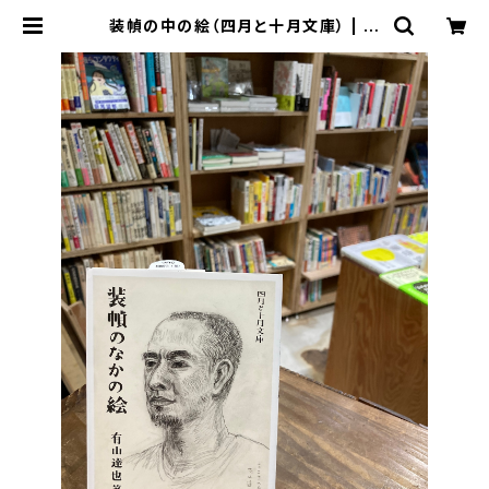
装幀の中の絵（四月と十月文庫） | ま
がり書房