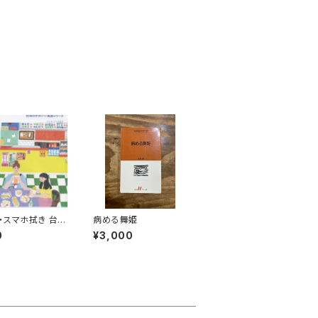
・スマホ拭き 台湾
病める舞姫
（朝ごはん）
0
¥3,000