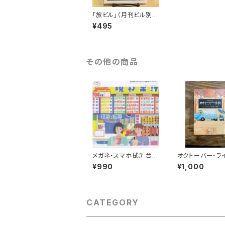
「旅ビル」（月刊ビル別
冊）
¥495
その他の商品
メガネ・スマホ拭き 台湾
オクトーバー・ラ
の風景（ジューススタン
¥990
¥1,000
ド）
CATEGORY