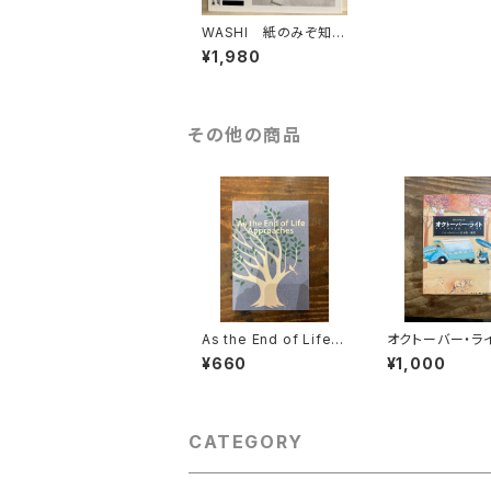
WASHI 紙のみぞ知る
用と美
¥1,980
その他の商品
As the End of Life A
オクトーバー・ラ
pproaches
¥660
¥1,000
CATEGORY