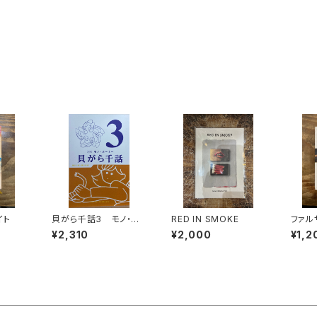
イト
貝がら千話3 モノ・ホ
RED IN SMOKE
ファル
ーミー
¥2,310
¥2,000
¥1,2