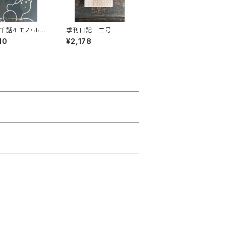
 モノ・ホー
季刊日記 二号
10
¥2,178