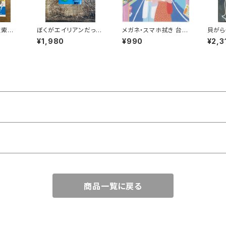
索隊v
ぼくがエイリアンだった
メガネ・スマホ拭き 台湾
貝がら千話4
ころ（Un Amore del
の風景（ナイトマーケッ
ミー
¥1,980
¥990
¥2,3
l'artro Mondo)
ト）
商品一覧に戻る