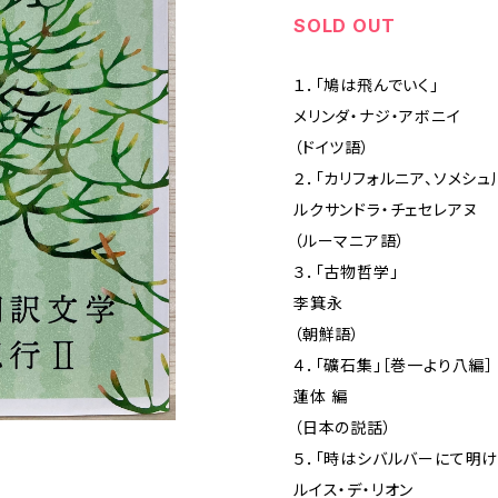
SOLD OUT
１．「鳩は飛んでいく」
メリンダ・ナジ・アボニイ
（ドイツ語）
２．「カリフォルニア、ソメシュ
ルクサンドラ・チェセレアヌ
（ルーマニア語）
３．「古物哲学」
李箕永
（朝鮮語）
４．「礦石集」［巻一より八編］
蓮体 編
（日本の説話）
５．「時はシバルバーにて明け
ルイス・デ・リオン