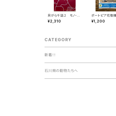
貝がら千話２ モノ・ホ
ポートピア花壇捜
ーミー
ol.3
¥2,310
¥1,200
CATEGORY
新着！！
石川県の動物たちへ