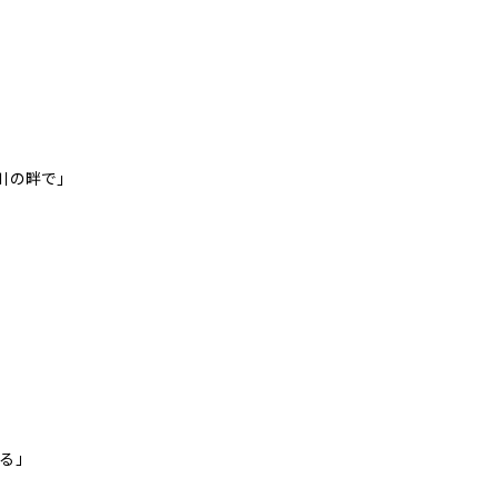
川の畔で」
る」