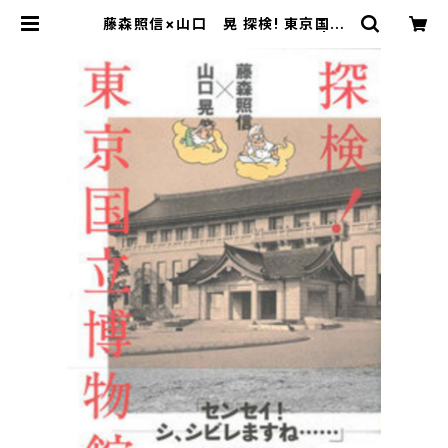
藤森照信×山口 晃 探検! 東京国立
博物館 【著】藤森照信・山口 晃 | ま
がり書房