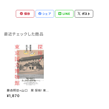
保存
シェア
LINE
ポスト
最近チェックした商品
藤森照信×山口 晃 探検! 東京
国立博物館 【著】藤森照信・山
¥1,870
口 晃