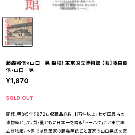
1
/1
藤森照信×山口 晃 探検! 東京国立博物館 【著】藤森照
信・山口 晃
¥1,870
SOLD OUT
開館、明治5年(1872)。収蔵品総数、11万件以上。わが国最古の
博物館として、質・量ともに日本一を誇る「トーハク」こと東京国
立博物館。本書では建築家の藤森照信氏と画家の山口晃氏を案