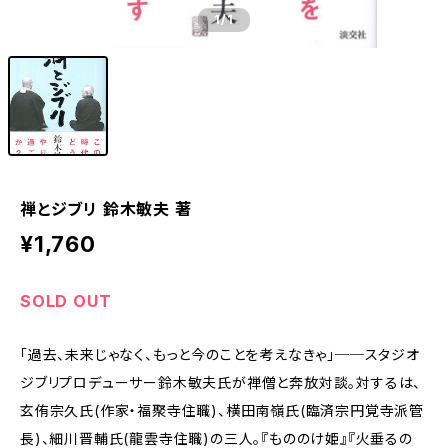
1
/1
禅とジブリ 鈴木敏夫 著
¥1,760
SOLD OUT
「過去、未来じゃなく、もっと今のことを考えなきゃ」──スタジオ
ジブリプロデューサー鈴木敏夫氏が禅僧と奔放対談。対するは、
玄侑宗久氏(作家・福聚寺住職)、横田南嶺氏(臨済宗円覚寺派管
長)、細川晋輔氏(龍雲寺住職)の三人。『もののけ姫』『火垂るの