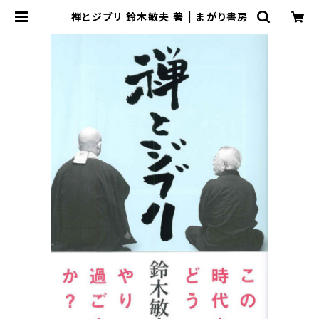
禅とジブリ 鈴木敏夫 著 | まがり書房