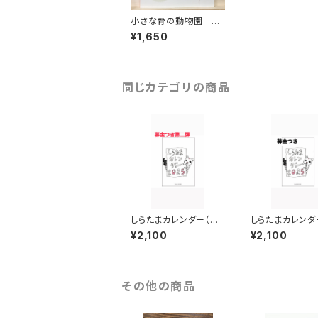
小さな骨の動物園 LI
XIL出版
¥1,650
同じカテゴリの商品
しらたまカレンダー（募
しらたまカレンダ
金つき第二弾）
5（募金つき）
¥2,100
¥2,100
その他の商品