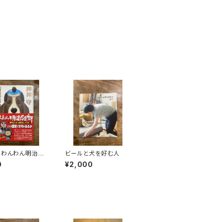
］わんわん明治維
ビールと犬を好む人
0
¥2,000