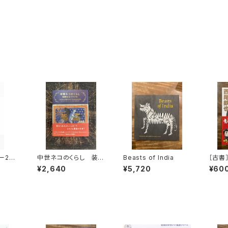
ー202
中世ネコのくらし 装飾
Beasts of India
［古書
写本でたどる
新
¥2,640
¥5,720
¥60