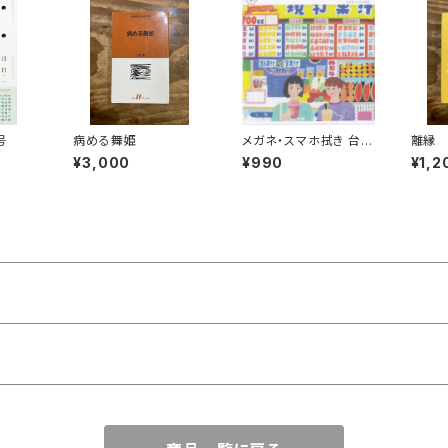
号
病める舞姫
メガネ・スマホ拭き 台湾
離縁
の風景（ジューススタン
¥3,000
¥990
¥1,2
ド）