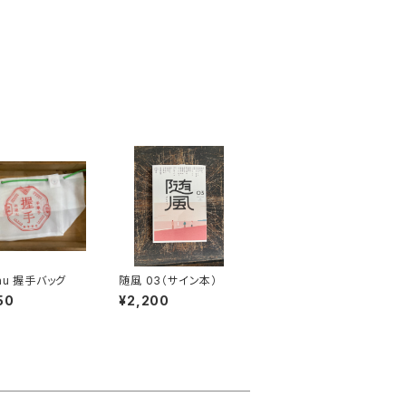
hu 握手バッグ
随風 03（サイン本）
50
¥2,200