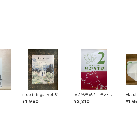
nice things. vol.81
貝がら千話２ モノ・ホ
Akus
ーミー
¥1,980
¥2,310
¥1,6