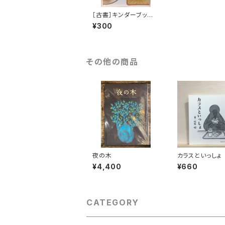
［古書］キンダーブッ
ク しぜん４ あさごは
¥300
ん
その他の商品
夜の木
カラスといっしょ
¥4,400
¥660
CATEGORY