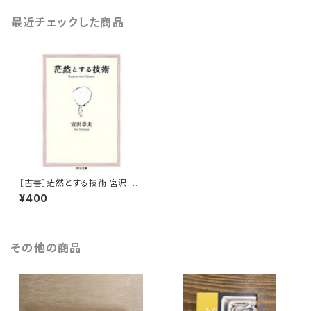
最近チェックした商品
［古書］茫然とする技術 宮沢 章
夫 著
¥400
その他の商品