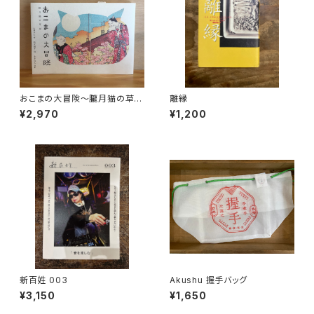
おこまの大冒険〜朧月猫の草
離縁
紙〜
¥2,970
¥1,200
新百姓 003
Akushu 握手バッグ
¥3,150
¥1,650