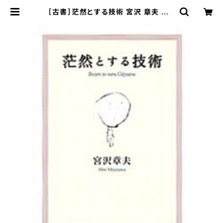
［古書］茫然とする技術 宮沢 章夫 著 |
まがり書房