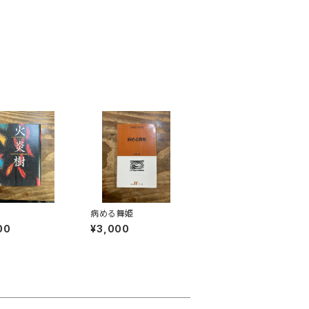
樹
病める舞姫
00
¥3,000