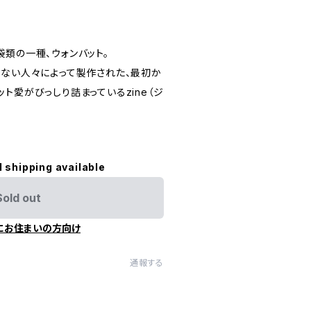
類の一種、ウォンバット。
まない人々によって製作された、最初か
ト愛がびっしり詰まっているzine（ジ
l shipping available
Sold out
にお住まいの方向け
通報する