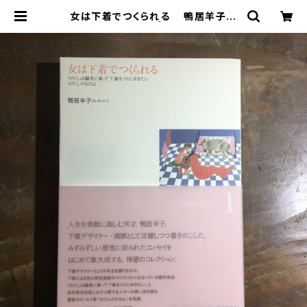
女は下着でつくられる 鴨居羊子コ
レクション 1 | まがり書房