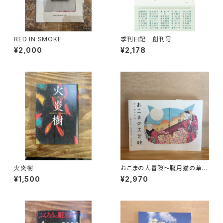
RED IN SMOKE
季刊日記 創刊号
¥2,000
¥2,178
火炎樹
おこまの大冒険〜朧月猫の草
紙〜
¥1,500
¥2,970