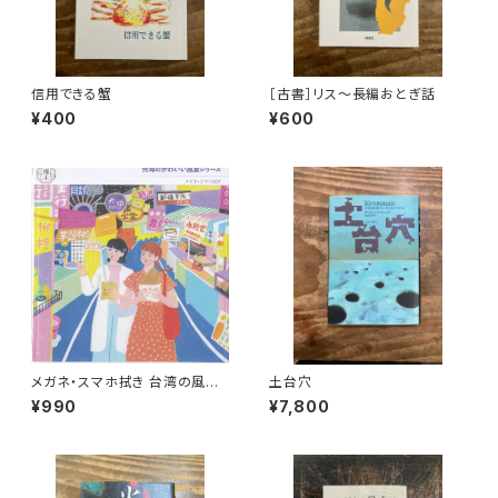
信用できる蟹
［古書］リス〜長編おとぎ話
¥400
¥600
メガネ・スマホ拭き 台湾の風景
土台穴
（ナイトマーケット）
¥990
¥7,800