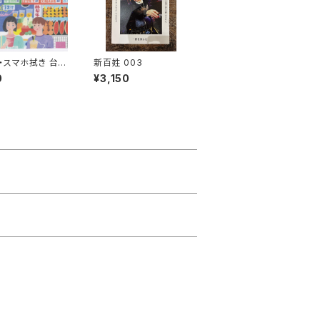
・スマホ拭き 台湾
新百姓 003
（ジューススタン
0
¥3,150