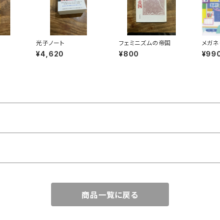
光子ノート
フェミニズムの帝国
メガネ
の風景
¥4,620
¥800
¥99
ド）
商品一覧に戻る