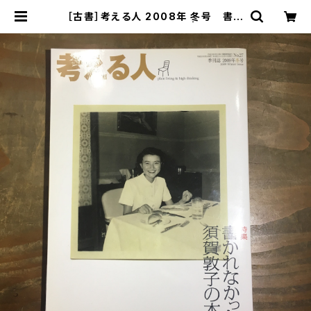
［古書］考える人 2008年 冬号 書か
れなかった須賀敦子の本 | まがり書
房